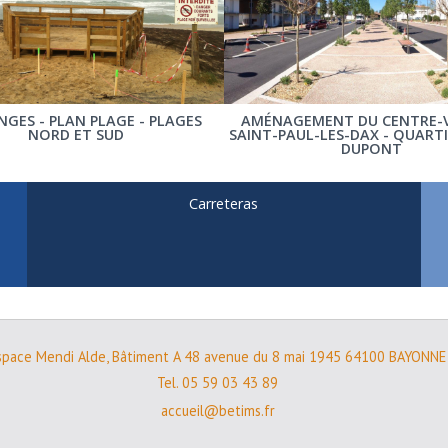
GES - PLAN PLAGE - PLAGES
AMÉNAGEMENT DU CENTRE-V
NORD ET SUD
SAINT-PAUL-LES-DAX - QUART
DUPONT
Carreteras
space Mendi Alde, Bâtiment A 48 avenue du 8 mai 1945 64100 BAYONNE
Tel. 05 59 03 43 89
accueil@betims.fr