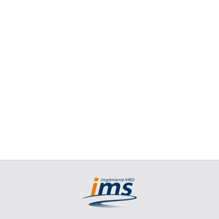
Hirigintza
Errepideak
Partzelatzioak