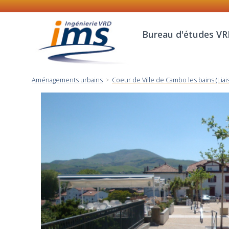
Bureau d'études V
Aménagements urbains
>
Coeur de Ville de Cambo les bains (Liais