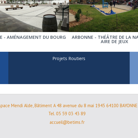
E - AMÉNAGEMENT DU BOURG
ARBONNE - THÉÂTRE DE LA N
AIRE DE JEUX
Projets Routiers
space Mendi Alde, Bâtiment A 48 avenue du 8 mai 1945 64100 BAYONNE
Tel. 05 59 03 43 89
accueil@betims.fr