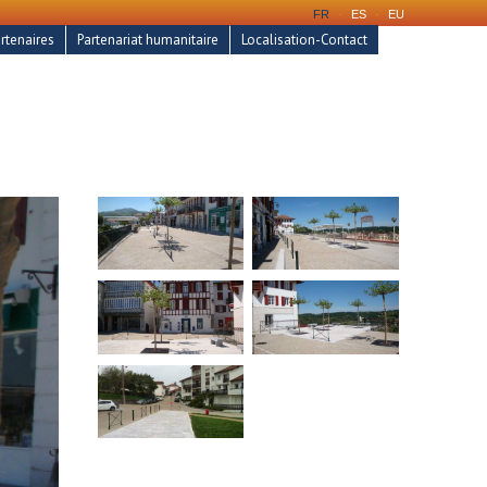
FR
-
ES
-
EU
artenaires
Partenariat humanitaire
Localisation-Contact